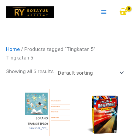
Skip
to
content
Home
/ Products tagged “Tingkatan 5”
Tingkatan 5
Showing all 6 results